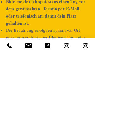
Bitte melde dich spätestens einen Tag vor
dem gewünschten Termin per E-Mail
oder telefonisch an, damit dein Platz
gehalten ist.
Die Bezahlung erfolgt entspannt vor Ort
oder im Anschluss per Überweisung – eine
Rechnung erhältst du selbstverständlich.
Sollte ein Termin einmal nicht stattfinden,
melde ich mich rechtzeitig bei dir.
Du möchtest noch tiefer eintauchen oder
dich inspirieren lassen?
Dann entdecke auch meine
Workshops
,
Retreats
und
Specials
.