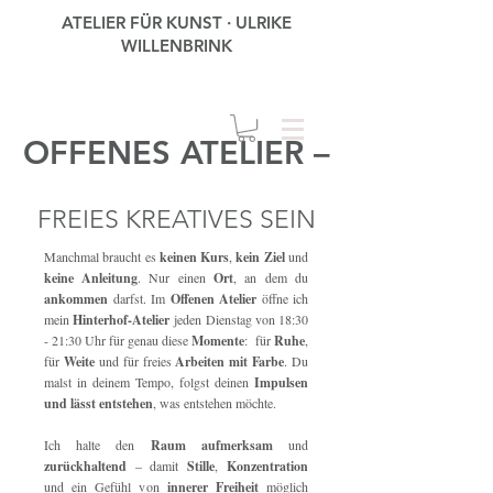
ATELIER FÜR KUNST · ULRIKE
WILLENBRINK
OFFENES ATELIER –
FREIES KREATIVES SEIN
Manchmal braucht es
keinen Kurs
,
kein Ziel
und
keine Anleitung
. Nur einen
Ort
, an dem du
ankommen
darfst. Im
Offenen Atelier
öffne ich
mein
Hinterhof-Atelier
jeden Dienstag von 18:30
- 21:30 Uhr für genau diese
Momente
: für
Ruhe
,
für
Weite
und für freies
Arbeiten mit Farbe
. Du
malst in deinem Tempo, folgst deinen
Impulsen
und lässt entstehen
, was entstehen möchte.
Ich halte den
Raum aufmerksam
und
zurückhaltend
– damit
Stille
,
Konzentration
und ein Gefühl von
innerer Freiheit
möglich