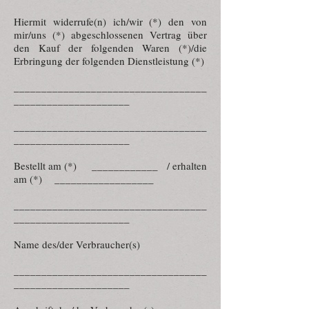
Hiermit widerrufe(n) ich/wir (*) den von
mir/uns (*) abgeschlossenen Vertrag über
den Kauf der folgenden Waren (*)/die
Erbringung der folgenden Dienstleistung (*)
___________________________________
_____________________
___________________________________
_____________________
Bestellt am (*) ____________ / erhalten
am (*) __________________
___________________________________
_____________________
Name des/der Verbraucher(s)
___________________________________
_____________________