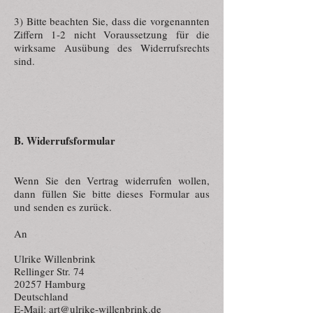
3) Bitte beachten Sie, dass die vorgenannten
Ziffern 1-2 nicht Voraussetzung für die
wirksame Ausübung des Widerrufsrechts
sind.
B. Widerrufsformular
Wenn Sie den Vertrag widerrufen wollen,
dann füllen Sie bitte dieses Formular aus
und senden es zurück.
An
Ulrike Willenbrink
Rellinger Str. 74
20257 Hamburg
Deutschland
E-Mail:
art@ulrike-willenbrink.de