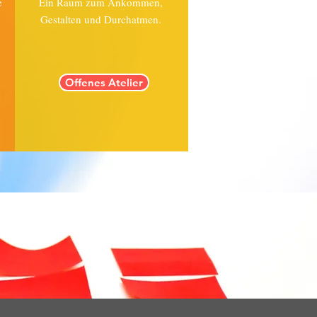
e
Ein Raum zum Ankommen,
Gestalten und Durchatmen.
Offenes Atelier