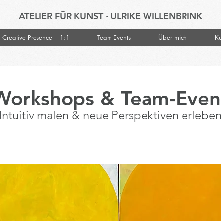
ATELIER FÜR KUNST · ULRIKE WILLENBRINK
Creative Presence – 1:1
Team-Events
Über mich
Ku
-Workshops & Team-Even
Intuitiv malen & neue Perspektiven erlebe