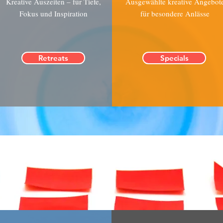
Kreative Auszeiten – für Tiefe,
Ausgewählte kreative Angebot
Fokus und Inspiration
für besondere Anlässe
Retreats
Specials