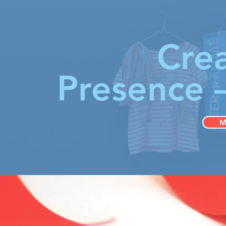
Crea
Presence –
M