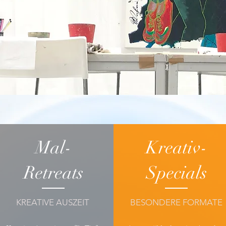
Mal-
Kreativ-
Retreats
Specials
KREATIVE AUSZEIT
BESONDERE FORMATE