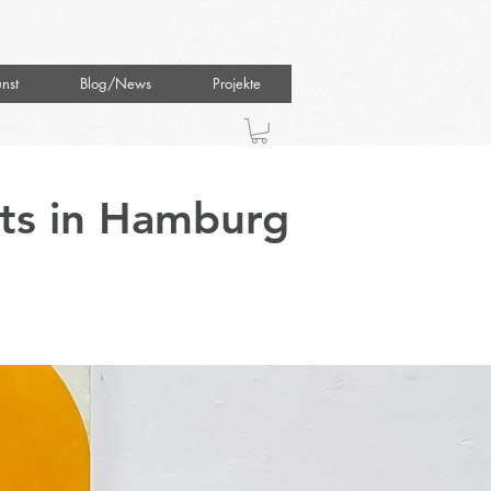
nst
Blog/News
Projekte
ts in Hamburg
n