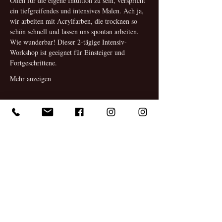
Offen für die eigene Intuition zu sein, verspricht 
ein tiefgreifendes und intensives Malen. Ach ja, 
wir arbeiten mit Acrylfarben, die trocknen so 
schön schnell und lassen uns spontan arbeiten. 
Wie wunderbar! Dieser 2-tägige Intensiv-
Workshop ist geeignet für Einsteiger und 
Fortgeschrittene. 
Mehr anzeigen
Tickets
Verkauf beendet
Tickettyp
1 PERSON
Mehr Infos
Preis
159,00 €