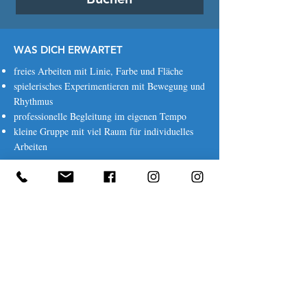
WAS DICH ERWARTET
freies Arbeiten mit Linie, Farbe und Fläche
spielerisches Experimentieren mit Bewegung und
Rhythmus
professionelle Begleitung im eigenen Tempo
kleine Gruppe mit viel Raum für individuelles
Arbeiten
FÜR WEN
Für alle, die Lust auf freies Malen haben – mit
oder ohne Vorerfahrung.
MATERIAL & ARBEITSWEISE
Acryl, Gouache, Aquarell
,
Stifte, Kreide,
Graphit
Papier & Leinwand
Größere Papierformate oder Leinwände sind