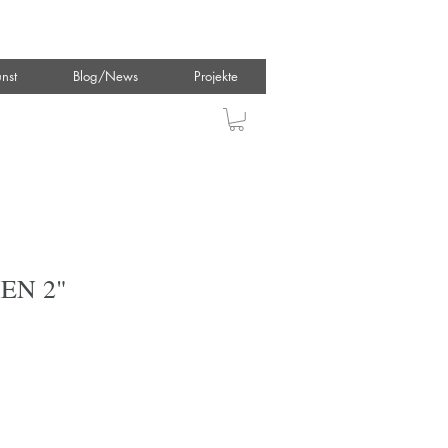
nst
Blog/News
Projekte
EN 2"