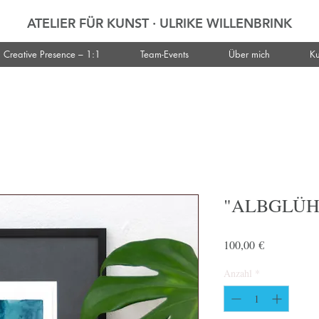
ATELIER FÜR KUNST · ULRIKE WILLENBRINK
Creative Presence – 1:1
Team-Events
Über mich
Ku
"ALBGLÜH
Preis
100,00 €
Anzahl
*