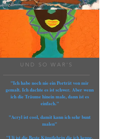
UND SO WAR'S
"Ich habe noch nie ein Porträt von mir
gemalt. Ich dachte es ist schwer. Aber wenn
ich die Träume hinein male, dann ist es
einfach."
"Acryl ist cool, damit kann ich sehr bunt
malen"
"Uli ist die Beste Künstlehrin die ich kenne.