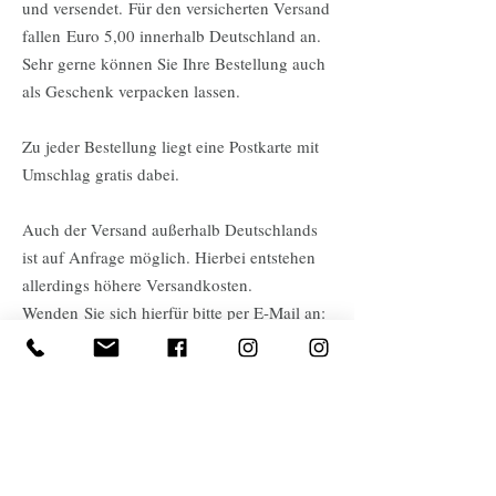
und versendet. Für den versicherten Versand
fallen Euro 5,00 innerhalb Deutschland an.
Sehr gerne können Sie Ihre Bestellung auch
als Geschenk verpacken lassen.
Zu jeder Bestellung liegt eine Postkarte mit
Umschlag gratis dabei.
Auch der Versand außerhalb Deutschlands
ist auf Anfrage möglich. Hierbei entstehen
allerdings höhere Versandkosten.
Wenden Sie sich hierfür bitte per E-Mail an:
art@ulrike-willenbrink.de
©
2026 ULRIKE WILLENBRINK ATELIER. FÜR KUNST
WWW.ATELIER-FUER-KUNST.COM
| LANGENFELDER
DAMM 23-25 / HINTERHOF |
ART (@) ULRIKE-